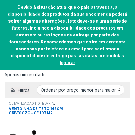
Devido à situação atual que o pais atravessa, a
disponibilidade dos produtos da sua encomenda poderá
sofrer algumas alterações . Isto deve-se a uma série de
fatores, incluindo a disponibilidade dos produtos em
Skip to navigation
Skip to content
armazém ou restrições de entrega por parte dos
0
fornecedores. Recomendamos que entre em contacto
Início
EAN do produto
8435568401372
connosco por telefone ou email para confirmar a
disponibilidade de entrega para as datas pretendidas
Ignorar
8435568401372
Apenas um resultado
Filtros
CLIMATIZAÇÃO HOTELARIA
,
CLIMATIZAÇÃO HOTELARIA
,
VENTOINHA DE TETO 142CM
HOTEL
,
INDUSTRIA
ORBEGOZO – CF 107142
CONSTRUÇÃO