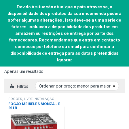
Devido à situação atual que o pais atravessa, a
disponibilidade dos produtos da sua encomenda poderá
sofrer algumas alterações . Isto deve-se a uma série de
fatores, incluindo a disponibilidade dos produtos em
Skip to navigation
Skip to content
armazém ou restrições de entrega por parte dos
0
fornecedores. Recomendamos que entre em contacto
Início
EAN do produto
5604409139245
connosco por telefone ou email para confirmar a
disponibilidade de entrega para as datas pretendidas
Ignorar
5604409139245
Apenas um resultado
Filtros
FOGÕES
,
LIVRE INSTALAÇÃO
FOGÃO MEIRELES MONZA – E
911 R