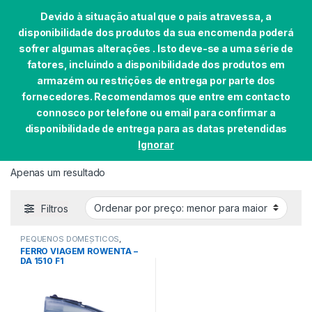
Devido à situação atual que o pais atravessa, a
disponibilidade dos produtos da sua encomenda poderá
sofrer algumas alterações . Isto deve-se a uma série de
fatores, incluindo a disponibilidade dos produtos em
Skip to navigation
Skip to content
armazém ou restrições de entrega por parte dos
0
fornecedores. Recomendamos que entre em contacto
Início
EAN do produto
4210101392812
connosco por telefone ou email para confirmar a
disponibilidade de entrega para as datas pretendidas
Ignorar
4210101392812
Apenas um resultado
Filtros
PEQUENOS DOMÉSTICOS
,
ROUPA PEQ. DOMÉSTICOS
FERRO VIAGEM ROWENTA –
DA 1510 F1