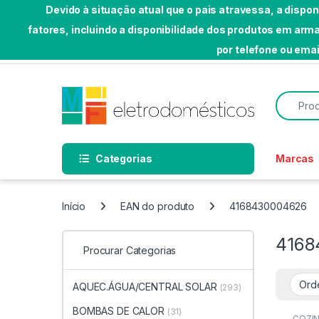
Devido à situação atual que o pais atravessa, a dispo
fatores, incluindo a disponibilidade dos produtos em a
Skip to navigation
Skip to content
por telefone ou emai
Bem-vindo a MF Eletrodomésticos
Search f
Categorias
Marcas
Início
EAN do produto
4168430004626
4168
Procurar Categorias
AQUEC.ÁGUA/CENTRAL SOLAR
(293)
BOMBAS DE CALOR
(31)
COZI