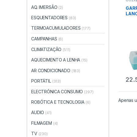
DOMÉ
AQ. IMERSÃO
(2)
GARR
LANC
ESQUENTADORES
(83)
MONS
K316
TERMOACUMULADORES
(177)
CAMPANHAS
(6)
CLIMATIZAÇÃO
(511)
AQUECIMENTO A LENHA
(15)
AR CONDICIONADO
(183)
22.
PORTÁTIL
(313)
ELECTRÓNICA CONSUMO
(297)
Apenas u
ROBÓTICA E TECNOLOGIA
(6)
AUDIO
(41)
FILMAGEM
(4)
TV
(230)