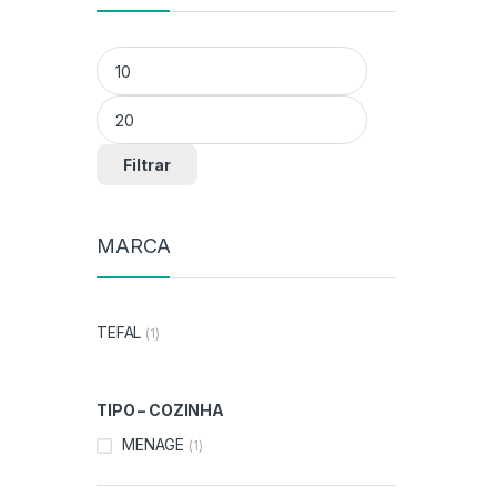
Preço mínimo
Preço máximo
Filtrar
MARCA
TEFAL
(1)
TIPO – COZINHA
MENAGE
(1)