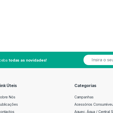
E
eceba
todas as novidades!
m
a
i
l
*
ink Úteis
Categorias
obre Nós
Campanhas
ublicações
Acessórios Consumíve
ontactos
Aquec. Água / Central S