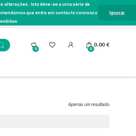
 alterações . Isto deve-se a uma série de
Recomendamos que entre em contacto connosco
Ignorar
tendidas
Localização
Seguir Pedido
Loja
0.00
€
0
0
Apenas um resultado