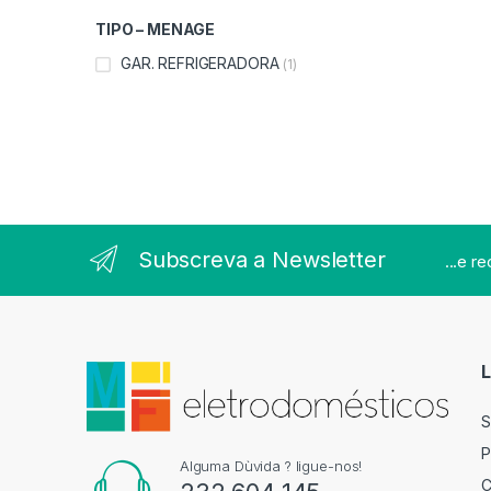
TIPO – MENAGE
GAR. REFRIGERADORA
(1)
Subscreva a Newsletter
...e r
L
S
P
Alguma Dùvida ? ligue-nos!
C