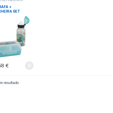
STICOS
AFA +
HEIRA SET
TERS TEFAL –
9214
58
€
m resultado