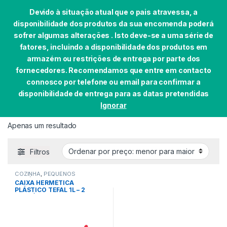
Devido à situação atual que o pais atravessa, a
disponibilidade dos produtos da sua encomenda poderá
sofrer algumas alterações . Isto deve-se a uma série de
fatores, incluindo a disponibilidade dos produtos em
Skip to navigation
Skip to content
armazém ou restrições de entrega por parte dos
0
fornecedores. Recomendamos que entre em contacto
Início
EAN do produto
4168430002516
connosco por telefone ou email para confirmar a
disponibilidade de entrega para as datas pretendidas
Ignorar
4168430002516
Apenas um resultado
Filtros
COZINHA
,
PEQUENOS
DOMÉSTICOS
CAIXA HERMÉTICA
PLÁSTICO TEFAL 1L – 2
DIVISÓRIAS – K3102312