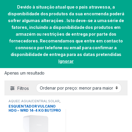
Devido à situação atual que o pais atravessa, a
disponibilidade dos produtos da sua encomenda poderá
sofrer algumas alterações . Isto deve-se a uma série de
fatores, incluindo a disponibilidade dos produtos em
Skip to navigation
Skip to content
armazém ou restrições de entrega por parte dos
0
fornecedores. Recomendamos que entre em contacto
Início
EAN do produto
4057749647030
connosco por telefone ou email para confirmar a
disponibilidade de entrega para as datas pretendidas
Ignorar
4057749647030
Apenas um resultado
Filtros
AQUEC.ÁGUA/CENTRAL SOLAR
,
ESQUENTADORES
ESQUENTADOR VULCANO
HDG – WRD 14-4 KG BUT/PRO