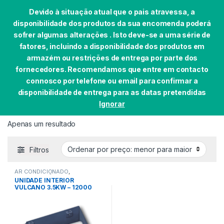
Devido à situação atual que o pais atravessa, a
disponibilidade dos produtos da sua encomenda poderá
sofrer algumas alterações . Isto deve-se a uma série de
fatores, incluindo a disponibilidade dos produtos em
Skip to navigation
Skip to content
armazém ou restrições de entrega por parte dos
0
fornecedores. Recomendamos que entre em contacto
Início
EAN do produto
4051516778842
connosco por telefone ou email para confirmar a
disponibilidade de entrega para as datas pretendidas
Ignorar
4051516778842
Apenas um resultado
Filtros
AR CONDICIONADO
,
CLIMATIZAÇÃO
UNIDADE INTERIOR
VULCANO 3.5KW – 12000
BTU