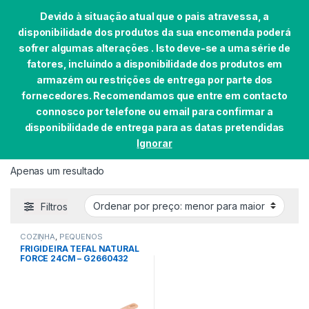
Devido à situação atual que o pais atravessa, a
disponibilidade dos produtos da sua encomenda poderá
sofrer algumas alterações . Isto deve-se a uma série de
fatores, incluindo a disponibilidade dos produtos em
Skip to navigation
Skip to content
armazém ou restrições de entrega por parte dos
0
fornecedores. Recomendamos que entre em contacto
Início
EAN do produto
3168430311534
connosco por telefone ou email para confirmar a
disponibilidade de entrega para as datas pretendidas
Ignorar
3168430311534
Apenas um resultado
Filtros
COZINHA
,
PEQUENOS
DOMÉSTICOS
FRIGIDEIRA TEFAL NATURAL
FORCE 24CM – G2660432