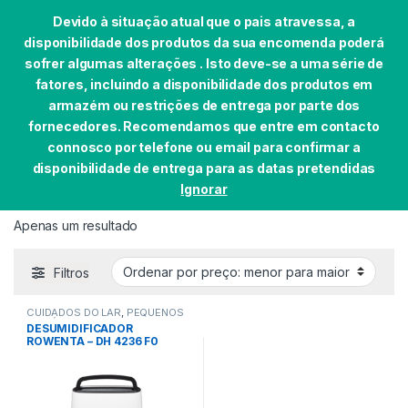
Devido à situação atual que o pais atravessa, a
disponibilidade dos produtos da sua encomenda poderá
sofrer algumas alterações . Isto deve-se a uma série de
fatores, incluindo a disponibilidade dos produtos em
Skip to navigation
Skip to content
armazém ou restrições de entrega por parte dos
0
fornecedores. Recomendamos que entre em contacto
Início
EAN do produto
3121040078037
connosco por telefone ou email para confirmar a
disponibilidade de entrega para as datas pretendidas
Ignorar
3121040078037
Apenas um resultado
Filtros
CUIDADOS DO LAR
,
PEQUENOS
DOMÉSTICOS
DESUMIDIFICADOR
ROWENTA – DH 4236 F0