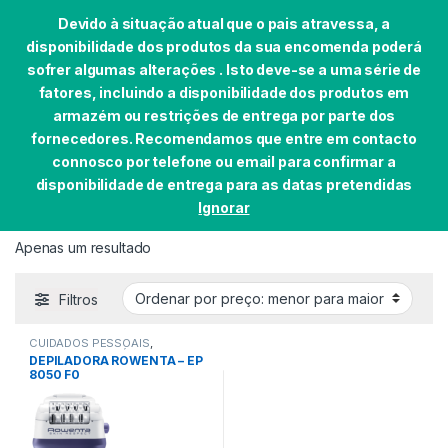
Devido à situação atual que o pais atravessa, a
disponibilidade dos produtos da sua encomenda poderá
sofrer algumas alterações . Isto deve-se a uma série de
fatores, incluindo a disponibilidade dos produtos em
Skip to navigation
Skip to content
armazém ou restrições de entrega por parte dos
0
fornecedores. Recomendamos que entre em contacto
Início
EAN do produto
3121040063422
connosco por telefone ou email para confirmar a
disponibilidade de entrega para as datas pretendidas
Ignorar
3121040063422
Apenas um resultado
Filtros
CUIDADOS PESSOAIS
,
PEQUENOS DOMÉSTICOS
DEPILADORA ROWENTA – EP
8050 F0