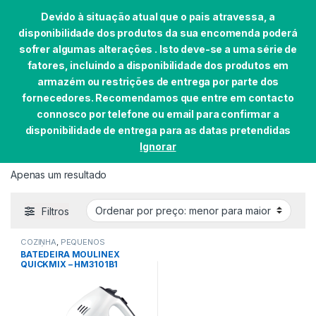
Devido à situação atual que o pais atravessa, a
disponibilidade dos produtos da sua encomenda poderá
sofrer algumas alterações . Isto deve-se a uma série de
fatores, incluindo a disponibilidade dos produtos em
Skip to navigation
Skip to content
armazém ou restrições de entrega por parte dos
0
fornecedores. Recomendamos que entre em contacto
Início
EAN do produto
3016661148651
connosco por telefone ou email para confirmar a
disponibilidade de entrega para as datas pretendidas
Ignorar
3016661148651
Apenas um resultado
Filtros
COZINHA
,
PEQUENOS
DOMÉSTICOS
BATEDEIRA MOULINEX
QUICKMIX – HM3101B1