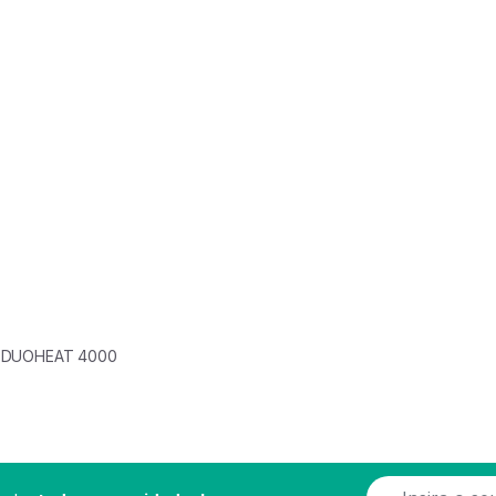
L DUOHEAT 4000
E