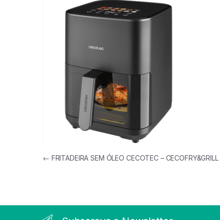
Navegação de artigos
←
FRITADEIRA SEM ÓLEO CECOTEC – CECOFRY&GRIL