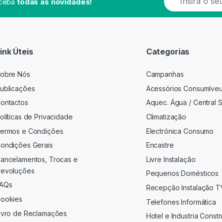
eceba
todas as novidades!
m
a
i
l
*
ink Úteis
Categorias
obre Nós
Campanhas
ublicações
Acessórios Consumíve
ontactos
Aquec. Água / Central S
olíticas de Privacidade
Climatização
ermos e Condições
Electrónica Consumo
ondições Gerais
Encastre
ancelamentos, Trocas e
Livre Instalação
evoluções
Pequenos Domésticos
AQs
Recepção Instalação 
ookies
Telefones Informática
ivro de Reclamações
Hotel e Industria Const