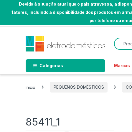
Devido à situação atual que o pais atravessa, a dispo
fatores, incluindo a disponibilidade dos produtos em a
Skip to navigation
Skip to content
por telefone ou emai
Bem-vindo a MF Eletrodomésticos
Search f
Categorias
Marcas
Início
PEQUENOS DOMÉSTICOS
CO
85411_1