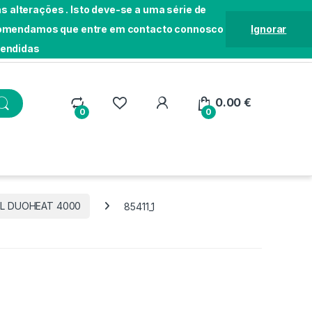
 alterações . Isto deve-se a uma série de
Recomendamos que entre em contacto connosco
Ignorar
tendidas
Localização
Seguir Pedido
Loja
0.00
€
0
0
LL DUOHEAT 4000
85411_1