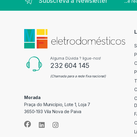
Subscreva a Newsletter
...e r
L
S
P
Alguma Dùvida ? ligue-nos!
C
232 604 145
P
(Chamada para a rede fixa nacional)
T
C
Morada
C
Praça do Município, Lote 1, Loja 7
D
3650-193 Vila Nova de Paiva
F
C
L