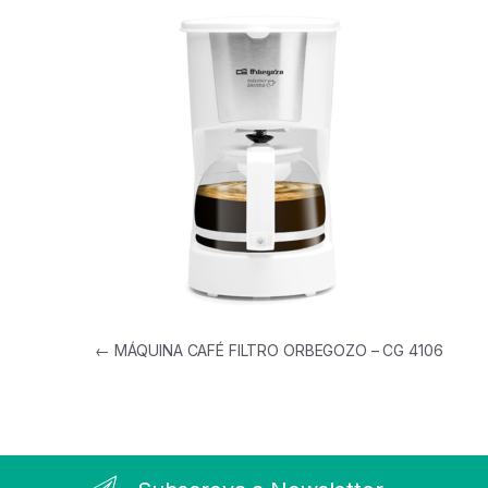
Navegação de artigos
←
MÁQUINA CAFÉ FILTRO ORBEGOZO – CG 4106