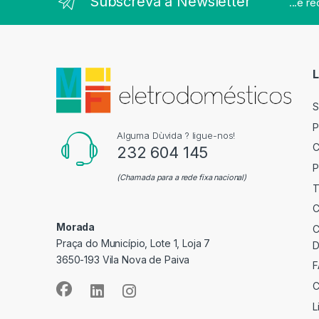
Subscreva a Newsletter
...e r
L
S
P
Alguma Dùvida ? ligue-nos!
C
232 604 145
P
(Chamada para a rede fixa nacional)
T
C
Morada
C
Praça do Município, Lote 1, Loja 7
D
3650-193 Vila Nova de Paiva
F
C
L