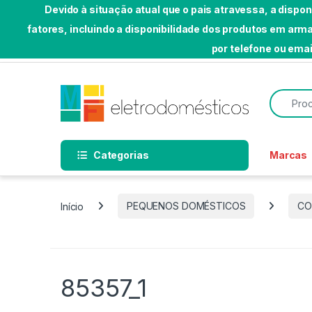
Devido à situação atual que o pais atravessa, a dispo
fatores, incluindo a disponibilidade dos produtos em a
Skip to navigation
Skip to content
por telefone ou emai
Bem-vindo a MF Eletrodomésticos
Search f
Categorias
Marcas
Início
PEQUENOS DOMÉSTICOS
CO
85357_1