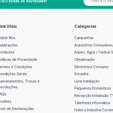
eceba
todas as novidades!
m
a
i
l
*
ink Úteis
Categorias
obre Nós
Campanhas
ublicações
Acessórios Consumíve
ontactos
Aquec. Água / Central S
olíticas de Privacidade
Climatização
ermos e Condições
Electrónica Consumo
ondições Gerais
Encastre
ancelamentos, Trocas e
Livre Instalação
evoluções
Pequenos Domésticos
AQs
Recepção Instalação 
ookies
Telefones Informática
ivro de Reclamações
Hotel e Industria Const