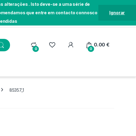
 alterações . Isto deve-se a uma série de
Recomendamos que entre em contacto connosco
Ignorar
tendidas
Localização
Seguir Pedido
Loja
0.00
€
0
0
85357_1