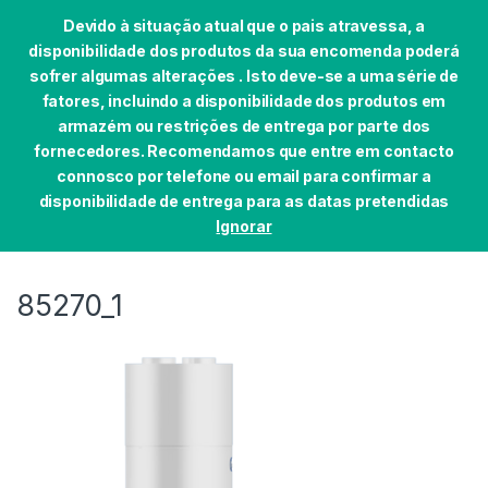
Devido à situação atual que o pais atravessa, a
disponibilidade dos produtos da sua encomenda poderá
sofrer algumas alterações . Isto deve-se a uma série de
fatores, incluindo a disponibilidade dos produtos em
Skip to navigation
Skip to content
armazém ou restrições de entrega por parte dos
0
fornecedores. Recomendamos que entre em contacto
Início
AQUEC.ÁGUA/CENTRAL SOLAR
BOMBAS DE C
connosco por telefone ou email para confirmar a
disponibilidade de entrega para as datas pretendidas
Ignorar
85270_1