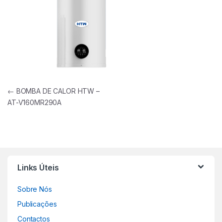
Navegação de artigos
←
BOMBA DE CALOR HTW –
AT-V160MR290A
Links Úteis
Sobre Nós
Publicações
Contactos