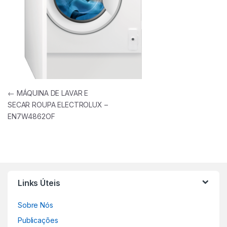
Navegação de artigos
←
MÁQUINA DE LAVAR E
SECAR ROUPA ELECTROLUX –
EN7W4862OF
Links Úteis
Sobre Nós
Publicações