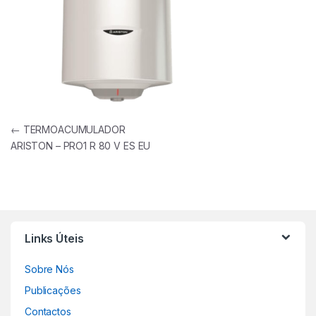
Navegação de artigos
←
TERMOACUMULADOR
ARISTON – PRO1 R 80 V ES EU
Links Úteis
Sobre Nós
Publicações
Contactos