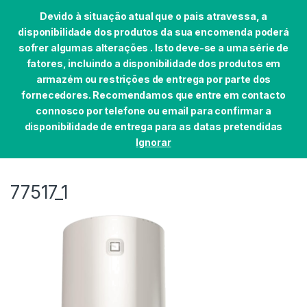
Devido à situação atual que o pais atravessa, a
disponibilidade dos produtos da sua encomenda poderá
sofrer algumas alterações . Isto deve-se a uma série de
fatores, incluindo a disponibilidade dos produtos em
Skip to navigation
Skip to content
armazém ou restrições de entrega por parte dos
0
fornecedores. Recomendamos que entre em contacto
Início
AQUEC.ÁGUA/CENTRAL SOLAR
TERMOACUMU
connosco por telefone ou email para confirmar a
disponibilidade de entrega para as datas pretendidas
Ignorar
77517_1