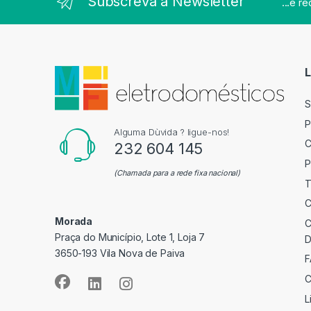
Subscreva a Newsletter
...e r
L
S
P
Alguma Dùvida ? ligue-nos!
C
232 604 145
P
(Chamada para a rede fixa nacional)
T
C
Morada
C
Praça do Município, Lote 1, Loja 7
D
3650-193 Vila Nova de Paiva
F
C
L