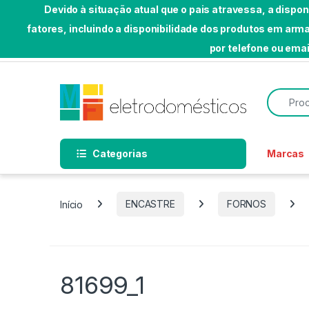
Devido à situação atual que o pais atravessa, a dispo
fatores, incluindo a disponibilidade dos produtos em a
Skip to navigation
Skip to content
por telefone ou emai
Bem-vindo a MF Eletrodomésticos
Search f
Categorias
Marcas
Início
ENCASTRE
FORNOS
81699_1