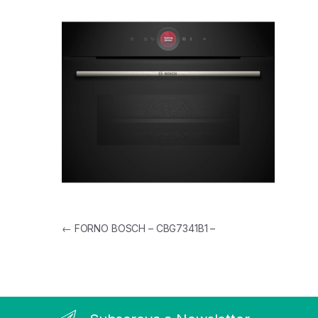
Navegação de artigos
←
FORNO BOSCH – CBG7341B1 –