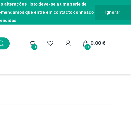
 alterações . Isto deve-se a uma série de
Recomendamos que entre em contacto connosco
Ignorar
tendidas
Localização
Seguir Pedido
Loja
0.00
€
0
0