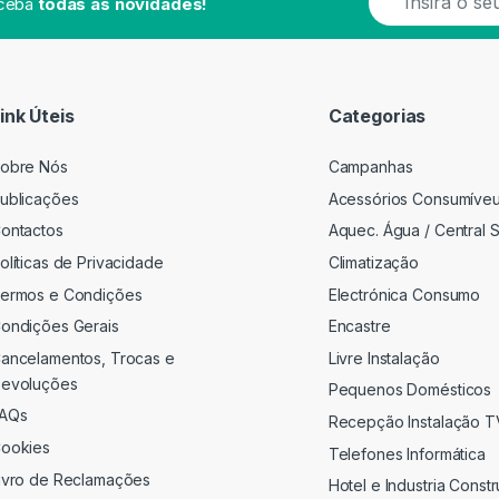
eceba
todas as novidades!
m
a
i
l
*
ink Úteis
Categorias
obre Nós
Campanhas
ublicações
Acessórios Consumíve
ontactos
Aquec. Água / Central S
olíticas de Privacidade
Climatização
ermos e Condições
Electrónica Consumo
ondições Gerais
Encastre
ancelamentos, Trocas e
Livre Instalação
evoluções
Pequenos Domésticos
AQs
Recepção Instalação 
ookies
Telefones Informática
ivro de Reclamações
Hotel e Industria Const