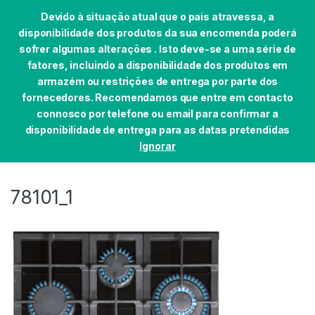
Devido à situação atual que o pais atravessa, a
disponibilidade dos produtos da sua encomenda poderá
sofrer algumas alterações . Isto deve-se a uma série de
fatores, incluindo a disponibilidade dos produtos em
Skip to navigation
Skip to content
armazém ou restrições de entrega por parte dos
0
fornecedores. Recomendamos que entre em contacto
Início
ENCASTRE
PLACAS
PLACA CATA – LCI 
connosco por telefone ou email para confirmar a
disponibilidade de entrega para as datas pretendidas
Ignorar
78101_1