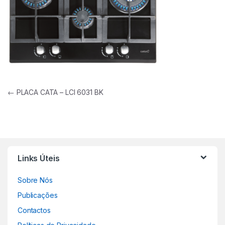
Navegação de artigos
←
PLACA CATA – LCI 6031 BK
Links Úteis
Sobre Nós
Publicações
Contactos