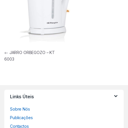
Navegação de artigos
←
JARRO ORBEGOZO – KT
6003
Links Úteis
Sobre Nós
Publicações
Contactos