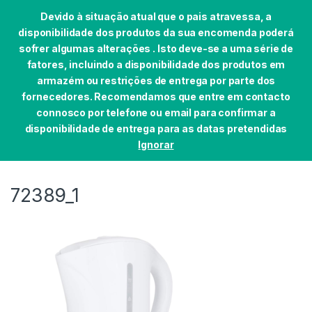
Devido à situação atual que o pais atravessa, a
disponibilidade dos produtos da sua encomenda poderá
sofrer algumas alterações . Isto deve-se a uma série de
fatores, incluindo a disponibilidade dos produtos em
Skip to navigation
Skip to content
armazém ou restrições de entrega por parte dos
0
fornecedores. Recomendamos que entre em contacto
Início
PEQUENOS DOMÉSTICOS
COZINHA
JA
connosco por telefone ou email para confirmar a
disponibilidade de entrega para as datas pretendidas
Ignorar
72389_1