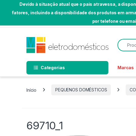
Devido à situação atual que o pais atravessa, a dispo
fatores, incluindo a disponibilidade dos produtos em a
Skip to navigation
Skip to content
por telefone ou emai
Bem-vindo a MF Eletrodomésticos
Search f
Categorias
Marcas
Início
PEQUENOS DOMÉSTICOS
CO
69710_1