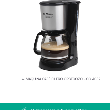
Navegação de artigos
←
MÁQUINA CAFÉ FILTRO ORBEGOZO – CG 4032