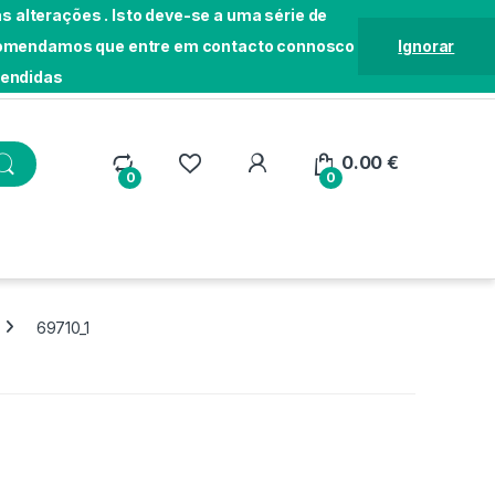
 alterações . Isto deve-se a uma série de
Recomendamos que entre em contacto connosco
Ignorar
tendidas
Localização
Seguir Pedido
Loja
0.00
€
0
0
69710_1