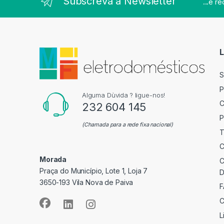
Subscreva a Newsletter
...e r
L
S
P
Alguma Dùvida ? ligue-nos!
C
232 604 145
P
(Chamada para a rede fixa nacional)
T
C
Morada
C
Praça do Município, Lote 1, Loja 7
D
3650-193 Vila Nova de Paiva
F
C
L