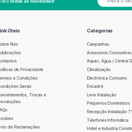
eceba
todas as novidades!
m
a
i
l
*
ink Úteis
Categorias
obre Nós
Campanhas
ublicações
Acessórios Consumíve
ontactos
Aquec. Água / Central S
olíticas de Privacidade
Climatização
ermos e Condições
Electrónica Consumo
ondições Gerais
Encastre
ancelamentos, Trocas e
Livre Instalação
evoluções
Pequenos Domésticos
AQs
Recepção Instalação 
ookies
Telefones Informática
ivro de Reclamações
Hotel e Industria Const