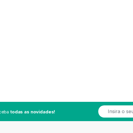
E
eceba
todas as novidades!
m
a
i
l