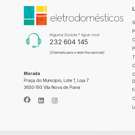
L
S
P
Alguma Dùvida ? ligue-nos!
C
232 604 145
P
(Chamada para a rede fixa nacional)
T
C
Morada
C
Praça do Município, Lote 1, Loja 7
D
3650-193 Vila Nova de Paiva
F
C
L