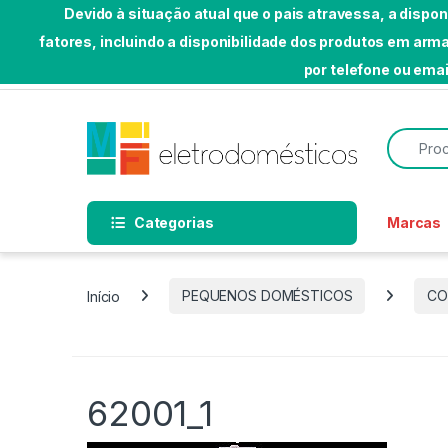
Devido à situação atual que o pais atravessa, a dispo
fatores, incluindo a disponibilidade dos produtos em a
Skip to navigation
Skip to content
por telefone ou emai
Bem-vindo a MF Eletrodomésticos
Search f
Categorias
Marcas
Início
PEQUENOS DOMÉSTICOS
CO
62001_1