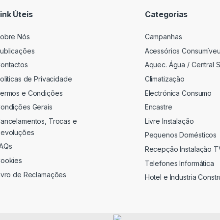
*
ink Úteis
Categorias
obre Nós
Campanhas
ublicações
Acessórios Consumíve
ontactos
Aquec. Água / Central S
olíticas de Privacidade
Climatização
ermos e Condições
Electrónica Consumo
ondições Gerais
Encastre
ancelamentos, Trocas e
Livre Instalação
evoluções
Pequenos Domésticos
AQs
Recepção Instalação 
ookies
Telefones Informática
ivro de Reclamações
Hotel e Industria Const