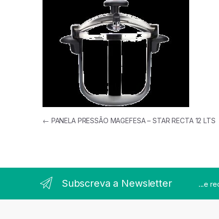
Navegação de artigos
←
PANELA PRESSÃO MAGEFESA – STAR RECTA 12 LTS
Subscreva a Newsletter
...e r