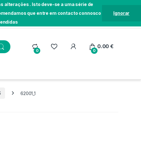
 alterações . Isto deve-se a uma série de
Recomendamos que entre em contacto connosco
Ignorar
tendidas
Localização
Seguir Pedido
Loja
0.00
€
0
0
S
62001_1