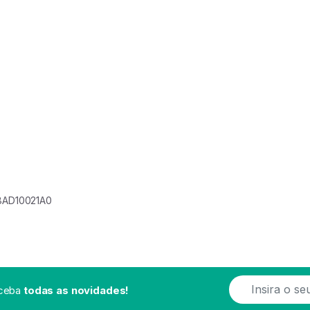
8AD10021A0
E
eceba
todas as novidades!
m
a