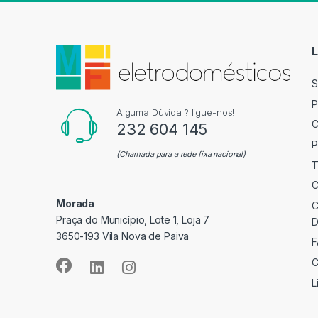
L
S
P
Alguma Dùvida ? ligue-nos!
C
232 604 145
P
(Chamada para a rede fixa nacional)
T
C
Morada
C
Praça do Município, Lote 1, Loja 7
D
3650-193 Vila Nova de Paiva
F
C
L