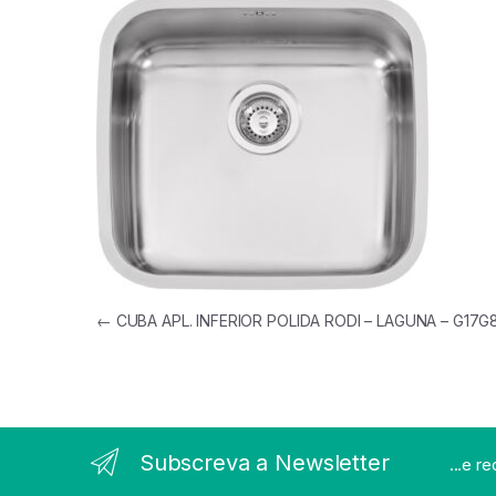
Navegação de artigos
←
CUBA APL. INFERIOR POLIDA RODI – LAGUNA – G17G
Subscreva a Newsletter
...e r