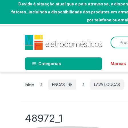
Devido à situação atual que o pais atravessa, a dispo
fatores, incluindo a disponibilidade dos produtos em a
Skip to navigation
Skip to content
por telefone ou emai
Bem-vindo a MF Eletrodomésticos
Search f
Categorias
Marcas
Início
ENCASTRE
LAVA LOUÇAS
48972_1