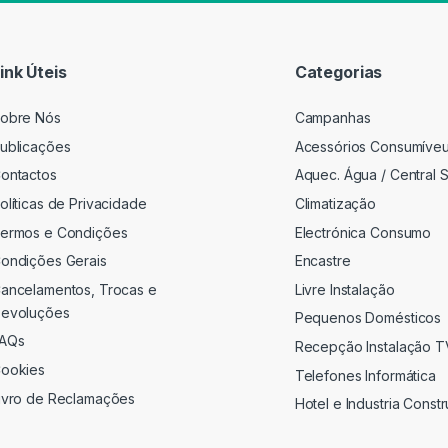
i
l
*
ink Úteis
Categorias
obre Nós
Campanhas
ublicações
Acessórios Consumíve
ontactos
Aquec. Água / Central S
olíticas de Privacidade
Climatização
ermos e Condições
Electrónica Consumo
ondições Gerais
Encastre
ancelamentos, Trocas e
Livre Instalação
evoluções
Pequenos Domésticos
AQs
Recepção Instalação 
ookies
Telefones Informática
ivro de Reclamações
Hotel e Industria Const