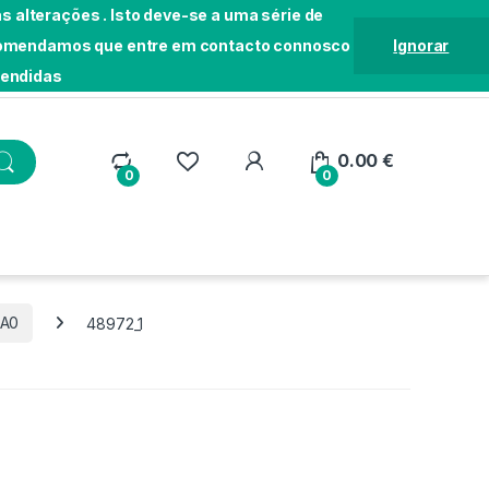
 alterações . Isto deve-se a uma série de
Recomendamos que entre em contacto connosco
Ignorar
tendidas
Localização
Seguir Pedido
Loja
0.00
€
0
0
1A0
48972_1